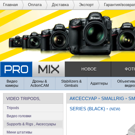
Главная
Оплата
Доставка
Экспорт
Гарантия/возвра
НОВОЕ
ФОТ
Видео
Дроны &
Stabilizers &
Объективы
Адаптеры
камеры
ActionCAM
Gimbals
видео
АКСЕССУАР
SMALLRIG
SM
VIDEO TRIPODS,
»
»
Tripods
SERIES (BLACK)
SUPPORTS & RIGS
»
(NEW)
Видео головки
Supports & Rigs , Аксеcсуары
Мини штативы