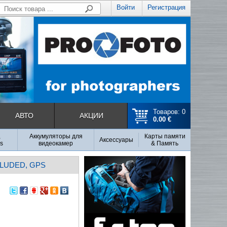
Войти
Регистрация
Товаров: 0
АВТО
АКЦИИ
0.00 €
,
Аккумуляторы для
Карты памяти
Аксесcуары
s
видеокамер
& Память
CLUDED, GPS