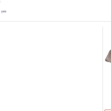
s
:
yes