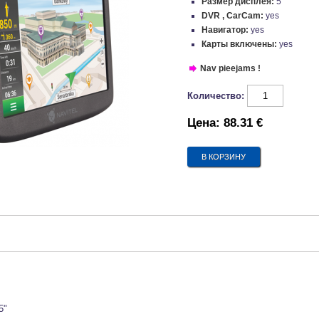
Размер дисплея:
5"
DVR , CarCam:
yes
Навигатор:
yes
Карты включены:
yes
Nav pieejams !
Количество:
Цена:
88.31 €
5"