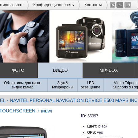
нтия/возврат
Конфиденциальность
Контакты
LV
RU
EN
ФОТО
ВИДЕО
MIX-BOX
Объективы для кино-
Звук &
LED
Video Tripods
видео камер
Микрофоны
освещение
Supports & Rig
TEL
NAVITEL PERSONAL NAVIGATION DEVICE E500 MAPS IN
»
FT TOUCHSCREEN,
»
(NEW)
ID:
55397
Цвет:
black
GPS:
yes