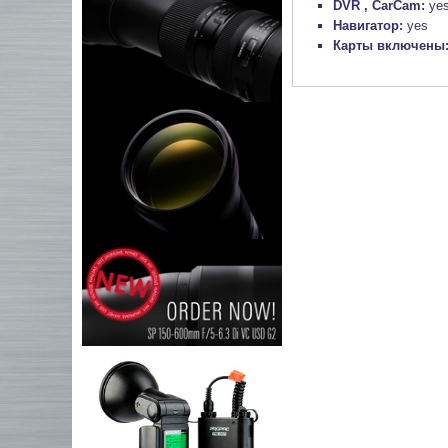
DVR , CarCam:
ye
Навигатор:
yes
Карты включены