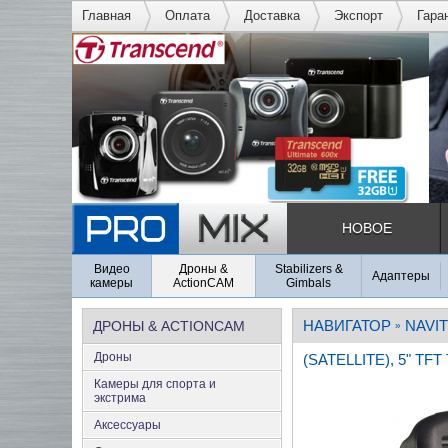
Главная
Оплата
Доставка
Экспорт
Гара
НОВОЕ
Видео
Дроны &
Stabilizers &
Адаптеры
камеры
ActionCAM
Gimbals
НАВИГАТОР
NAVI
ДРОНЫ & ACTIONCAM
»
Дроны
(SATELLITE), 5" T
Камеры для спорта и
экстрима
Аксеcсуары