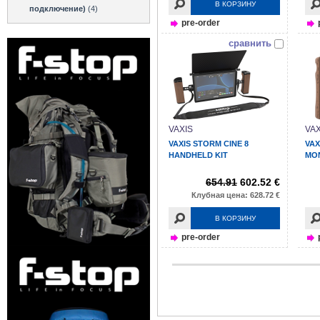
В КОРЗИНУ
подключение)
(4)
pre-order
сравнить
VAXIS
VAX
VAXIS STORM CINE 8
VAX
HANDHELD KIT
MON
654.91
602.52 €
Клубная цена: 628.72 €
В КОРЗИНУ
pre-order