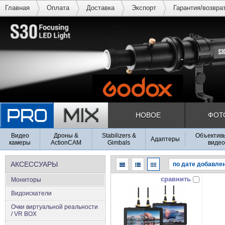
Главная
Оплата
Доставка
Экспорт
Гарантия/возвра
НОВОЕ
ФОТ
Видео
Дроны &
Stabilizers &
Объективы
Адаптеры
камеры
ActionCAM
Gimbals
видео
АКСЕСCУАРЫ
сравнить
Мониторы
Видоискатели
Очки виртуальной реальности
/ VR BOX