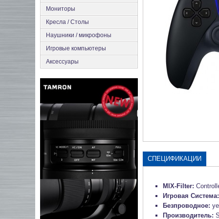
Мониторы
Кресла / Столы
Наушники / микрофоны
Игровые компьютеры
Аксесcуары
СПЕЦИФИКАЦИИ
MIX-Filter:
Controll
Игровая Система
Безпроводное:
ye
Производитель: