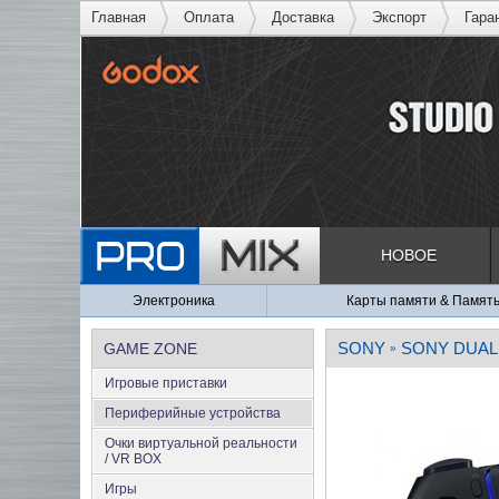
Главная
Оплата
Доставка
Экспорт
Гара
НОВОЕ
Электроника
Карты памяти & Памят
SONY
SONY DUAL
GAME ZONE
»
Игровые приставки
Периферийные устройства
Очки виртуальной реальности
/ VR BOX
Игры