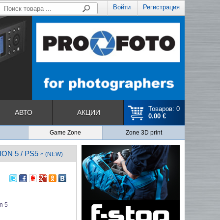
Войти
Регистрация
Товаров: 0
АВТО
АКЦИИ
0.00 €
Game Zone
Zone 3D print
N 5 / PS5
»
(NEW)
n 5