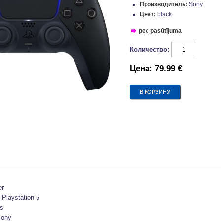
Производитель:
Sony
Цвет:
black
pec pasūtījuma
Количество:
Цена:
79.99 €
er
:
Playstation 5
s
Sony