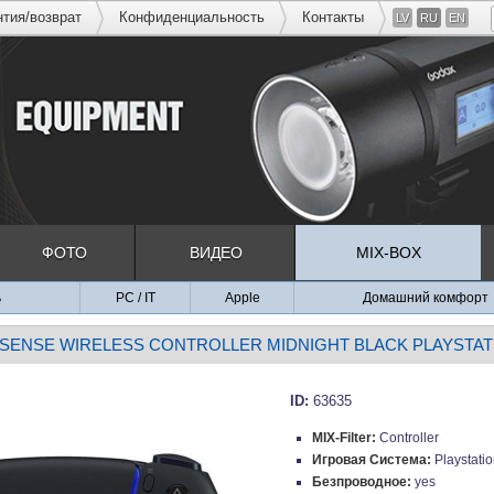
нтия/возврат
Конфиденциальность
Контакты
LV
RU
EN
ФОТО
ВИДЕО
MIX-BOX
ь
PC / IT
Apple
Домашний комфорт
SENSE WIRELESS CONTROLLER MIDNIGHT BLACK PLAYSTATIO
ID:
63635
MIX-Filter:
Controller
Игровая Система:
Playstatio
Безпроводное:
yes