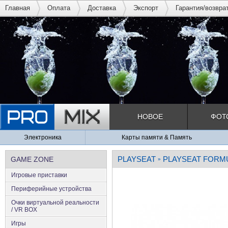
Главная
Оплата
Доставка
Экспорт
Гарантия/возвра
НОВОЕ
ФОТ
Электроника
Карты памяти & Память
PLAYSEAT
PLAYSEAT FORMU
GAME ZONE
»
Игровые приставки
Периферийные устройства
Очки виртуальной реальности
/ VR BOX
Игры