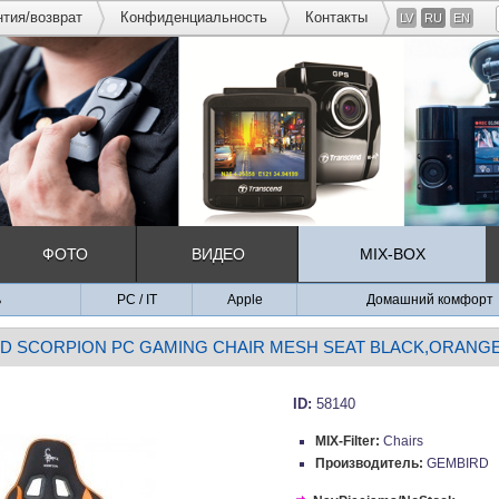
нтия/возврат
Конфиденциальность
Контакты
LV
RU
EN
ФОТО
ВИДЕО
MIX-BOX
ь
PC / IT
Apple
Домашний комфорт
D SCORPION PC GAMING CHAIR MESH SEAT BLACK,ORANG
ID:
58140
MIX-Filter:
Chairs
Производитель:
GEMBIRD