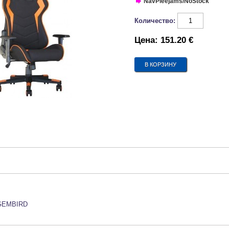
NavPieejams/NoStock
Количество:
Цена:
151.20 €
GEMBIRD