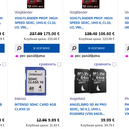
Voigtländer
Voigtländer
Vo
H-
VOIGTLÄNDER PROF. HIGH-
VOIGTLÄNDER PROF. HIGH-
VO
,
SPEED SDXC, UHS-II, CL10,
SPEED SDXC, UHS-II, CL10,
SD
U3, V90...
U3, V90...
(90
9 €
237.99
175.00 €
139.40
106.60 €
9 €
Клубная цена: 210.00 €
Клубная цена: 123.00 €
В КОРЗИНУ
В КОРЗИНУ
pec pasūtījuma
pec pasūtījuma
ь
сравнить
сравнить
Intenso
Angelbird
Ph
GB
INTENSO SDHC CARD 4GB
ANGELBIRD SD AV PRO
PH
CLASS 10
SDXC, SD 6.1, UHS-I,
10
R100/W52 (V30) 64GB...
V3
0 €
12.96
9.89 €
39.99 €
4 €
Клубная цена: 11.43 €
Клубная цена: 34.79 €