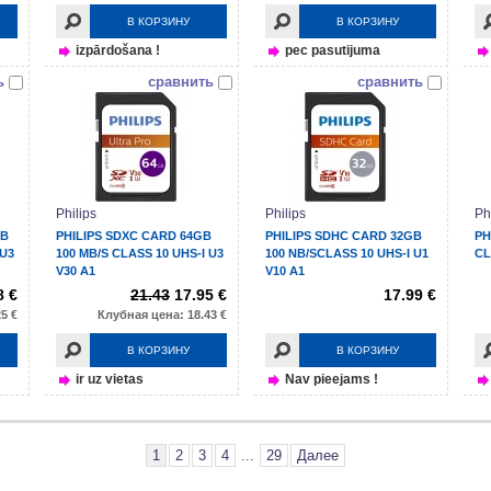
В КОРЗИНУ
В КОРЗИНУ
izpārdošana !
pec pasutijuma
ь
сравнить
сравнить
Philips
Philips
Ph
GB
PHILIPS SDXC CARD 64GB
PHILIPS SDHC CARD 32GB
PH
 U3
100 MB/S CLASS 10 UHS-I U3
100 NB/SCLASS 10 UHS-I U1
CL
V30 A1
V10 A1
8 €
21.43
17.95 €
17.99 €
5 €
Клубная цена: 18.43 €
В КОРЗИНУ
В КОРЗИНУ
ir uz vietas
Nav pieejams !
1
2
3
4
...
29
Далее