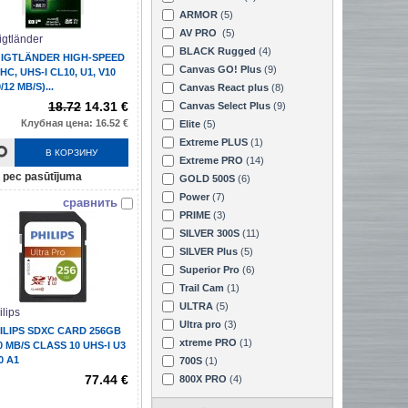
ARMOR
(5)
AV PRO
(5)
igtländer
BLACK Rugged
(4)
IGTLÄNDER HIGH-SPEED
Canvas GO! Plus
(9)
HC, UHS-I CL10, U1, V10
/12 MB/S)...
Canvas React plus
(8)
18.72
14.31 €
Canvas Select Plus
(9)
Клубная цена: 16.52 €
Elite
(5)
Extreme PLUS
(1)
В КОРЗИНУ
Extreme PRO
(14)
pec pasūtījuma
GOLD 500S
(6)
Power
(7)
сравнить
PRIME
(3)
SILVER 300S
(11)
SILVER Plus
(5)
Superior Pro
(6)
Trail Cam
(1)
ULTRA
(5)
ilips
Ultra pro
(3)
ILIPS SDXC CARD 256GB
xtreme PRO
(1)
0 MB/S CLASS 10 UHS-I U3
0 A1
700S
(1)
77.44 €
800X PRO
(4)