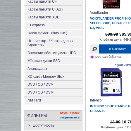
Карты памяти CF
Карты памяти CFAST
Voigtländer
Карты памяти XQD
VOIGTLÄNDER PROF. HIG
SPEED SDXC, UHS-II, CL10
CFexpress
U3, V90...
Флеш-память (Флэшки )
509.99
365.9
Клубная цена: 449.9
Чтение карт / Картридеры /
Адаптеры
В КОРЗИНУ
Внешние жёсткие диски HDD
pec pasūtījuma
Жёсткие диски SSD
сравнит
Аксеcсуары
XD card / Memory Stick
DVD / CD / DVM
DVD / CD / DVM
NM card
Intenso
INTENSO SDHC CARD 8 
CLASS 10
отмена всех
ФИЛЬТРЫ
закрыть все
13.99
10.7
Доступность
Клубная цена: 12.3