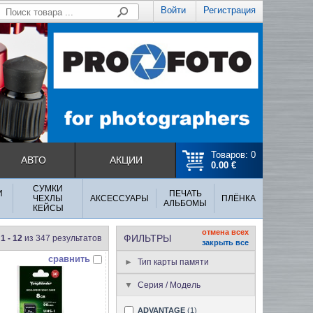
Войти
Регистрация
Товаров: 0
АВТО
АКЦИИ
0.00 €
СУМКИ
И
ПЕЧАТЬ
ЧЕХЛЫ
АКСЕССУАРЫ
ПЛЁНКА
АЛЬБОМЫ
КЕЙСЫ
отмена всех
ФИЛЬТРЫ
1 - 12
из 347 результатов
закрыть все
сравнить
Тип карты памяти
Серия / Модель
ADVANTAGE
(1)