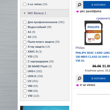
ir uz vietas
(24)
В КОРЗИНУ
pec pasūtījuma
MIX Фильтр 1
сравнит
Для профеесионалов
(281)
Водостойкий
(69)
A1
(9)
A2
(15)
Пыле-влаго защита
(33)
X-ray защита
(14)
Philips
XAVC-S
(3)
PHILIPS SDXC CARD 128
V10
(23)
100 MB/S CLASS 10 UHS-I
V30 A1
С картридерем
(20)
36.06
31.8
3D NAND Flash
(2)
Клубная цена: 33.2
UHS-I
(182)
UHS-II
(150)
В КОРЗИНУ
U3
(261)
ir uz vietas
V60
(63)
V90
(65)
V30
(113)