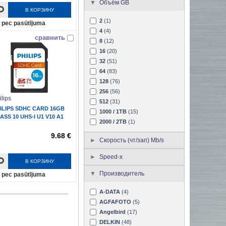
Объём GB
В КОРЗИНУ
2
(1)
pec pasūtījuma
4
(4)
сравнить
8
(12)
16
(20)
32
(51)
64
(83)
128
(76)
256
(56)
ilips
512
(31)
ILIPS SDHC CARD 16GB
1000 / 1TB
(15)
ASS 10 UHS-I U1 V10 A1
2000 / 2TB
(1)
9.68 €
Скорость (чт/зап) Mb/s
Speed-x
В КОРЗИНУ
Производитель
pec pasūtījuma
A-DATA
(4)
AGFAFOTO
(5)
Angelbird
(17)
DELKIN
(48)