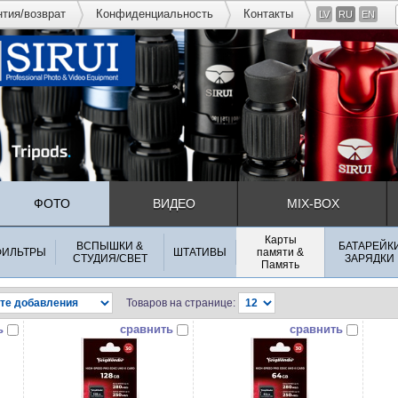
нтия/возврат
Конфиденциальность
Контакты
LV
RU
EN
ФОТО
ВИДЕО
MIX-BOX
Карты
ВСПЫШКИ &
БАТАРЕЙК
ФИЛЬТРЫ
ШТАТИВЫ
памяти &
СТУДИЯ/СВЕТ
ЗАРЯДКИ
Память
Товаров на странице:
ь
сравнить
сравнить