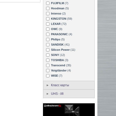
FUJIFILM
(7)
Hoodman
(5)
Intenso
(2)
KINGSTON
(59)
LEXAR
(72)
OWC
(9)
PANASONIC
(4)
Philips
(5)
SANDISK
(41)
Silicon Power
(11)
SONY
(12)
TOSHIBA
(3)
Transcend
(35)
Voigtländer
(4)
WISE
(7)
Класс карты
UHS - I/II