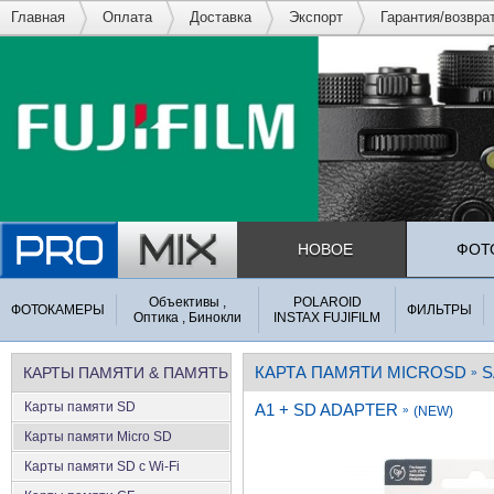
Главная
Оплата
Доставка
Экспорт
Гарантия/возвра
НОВОЕ
ФОТ
Объективы ,
POLAROID
ФОТОКАМЕРЫ
ФИЛЬТРЫ
Оптика , Бинокли
INSTAX FUJIFILM
КАРТА ПАМЯТИ MICROSD
S
КАРТЫ ПАМЯТИ & ПАМЯТЬ
»
Карты памяти SD
A1 + SD ADAPTER
»
(NEW)
Карты памяти Micro SD
Карты памяти SD с Wi-Fi