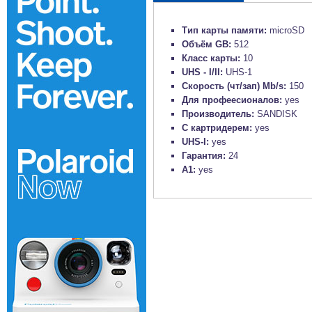
Тип карты памяти:
microSD
Объём GB:
512
Класс карты:
10
UHS - I/II:
UHS-1
Скорость (чт/зап) Mb/s:
150
Для профеесионалов:
yes
Производитель:
SANDISK
С картридерем:
yes
UHS-I:
yes
Гарантия:
24
A1:
yes