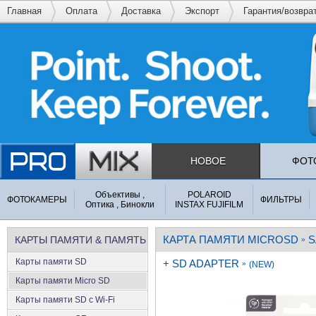
Главная
Оплата
Доставка
Экспорт
Гарантия/возвра
НОВОЕ
ФОТ
Объективы ,
POLAROID
ФОТОКАМЕРЫ
ФИЛЬТРЫ
Оптика , Бинокли
INSTAX FUJIFILM
КАРТА ПАМЯТИ MICROSD
S
КАРТЫ ПАМЯТИ & ПАМЯТЬ
»
Карты памяти SD
+ SD ADAPTER
»
(NEW)
Карты памяти Micro SD
Карты памяти SD с Wi-Fi