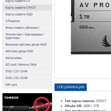
Карты памяти CF
Карты памяти CFAST
Карты памяти XQD
CFexpress
Флеш-память (Флэшки )
Чтение карт / Картридеры /
Адаптеры
Внешние жёсткие диски HDD
Жёсткие диски SSD
Аксеcсуары
XD card / Memory Stick
DVD / CD / DVM
DVD / CD / DVM
NM card
СПЕЦИФИКАЦИИ
Тип карты памяти:
CFAST
Объём GB:
1000 / 1TB
Для профеесионалов:
yes