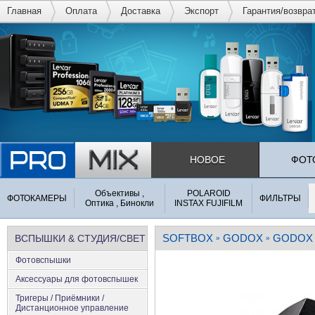
Главная
Оплата
Доставка
Экспорт
Гарантия/возвра
НОВОЕ
ФОТ
Объективы ,
POLAROID
ФОТОКАМЕРЫ
ФИЛЬТРЫ
Оптика , Бинокли
INSTAX FUJIFILM
SOFTBOX
GODOX
GODOX 
ВСПЫШКИ & СТУДИЯ/СВЕТ
»
»
Фотовспышки
Аксеcсуары для фотовспышек
Тригеры / Приёмники /
Дистанционное управление