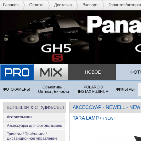
Главная
Оплата
Доставка
Экспорт
Гарантия/возвра
НОВОЕ
ФОТ
Объективы ,
POLAROID
ФОТОКАМЕРЫ
ФИЛЬТРЫ
Оптика , Бинокли
INSTAX FUJIFILM
АКСЕССУАР
NEWELL
NEWE
ВСПЫШКИ & СТУДИЯ/СВЕТ
»
»
Фотовспышки
TARA LAMP
»
(NEW)
Аксеcсуары для фотовспышек
Тригеры / Приёмники /
Дистанционное управление