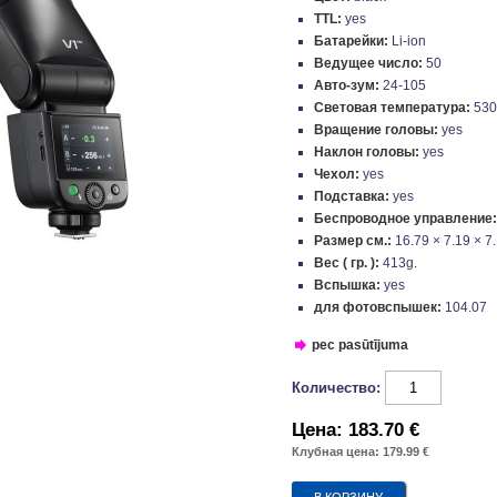
TTL:
yes
Батарейки:
Li-ion
Ведущее число:
50
Авто-зум:
24-105
Световая температура:
53
Вращение головы:
yes
Наклон головы:
yes
Чехол:
yes
Подставка:
yes
Беспроводное управление
Размер см.:
16.79 × 7.19 × 7
Вес ( гр. ):
413g.
Вспышка:
yes
для фотовспышек:
104.07
pec pasūtījuma
Количество:
Цена:
183.70 €
Клубная цена: 179.99 €