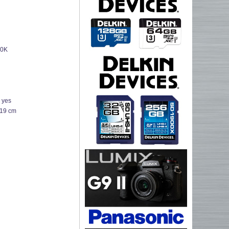
00K
:
yes
.19 cm