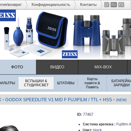
нтия/возврат
Конфиденциальность
Контакты
LV
RU
EN
ФОТО
ВИДЕО
MIX-BOX
Карты
ВСПЫШКИ &
БАТАРЕЙК
ФИЛЬТРЫ
ШТАТИВЫ
памяти &
СТУДИЯ/СВЕТ
ЗАРЯДКИ
Память
X
GODOX SPEEDLITE V1 MID F FUJIFILM / TTL + HSS
»
»
(NEW)
ID:
77467
Система крепежа :
Fujifilm-
Цвет:
black