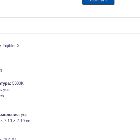
 :
Fujifilm-X
0
атура:
5300K
ы:
yes
es
равление:
yes
 × 7.19 × 7.19 cm
к:
104.07