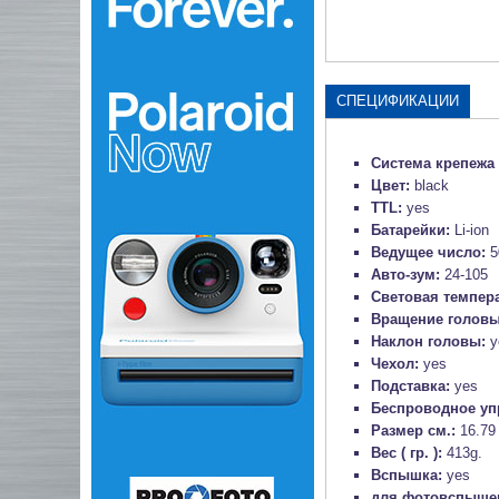
СПЕЦИФИКАЦИИ
Система крепежа
Цвет:
black
TTL:
yes
Батарейки:
Li-ion
Ведущее число:
5
Авто-зум:
24-105
Световая темпер
Вращение голов
Наклон головы:
y
Чехол:
yes
Подставка:
yes
Беспроводное уп
Размер см.:
16.79
Вес ( гр. ):
413g.
Вспышка:
yes
для фотовспыше