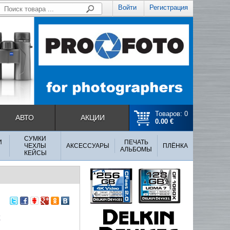
Войти
Регистрация
Товаров: 0
АВТО
АКЦИИ
0.00 €
СУМКИ
И
ПЕЧАТЬ
ЧЕХЛЫ
АКСЕССУАРЫ
ПЛЁНКА
АЛЬБОМЫ
КЕЙСЫ
X