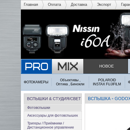
Главная
Оплата
Доставка
Экспорт
Гара
НОВОЕ
Объективы ,
POLAROID
ФОТОКАМЕРЫ
Оптика , Бинокли
INSTAX FUJIFILM
ВСПЫШКА
GODO
ВСПЫШКИ & СТУДИЯ/СВЕТ
»
Фотовспышки
Аксеcсуары для фотовспышек
Тригеры / Приёмники /
Дистанционное управление