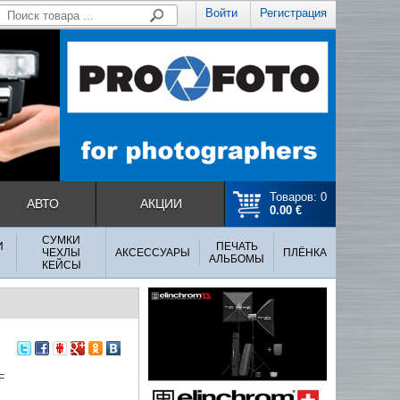
Войти
Регистрация
Товаров: 0
АВТО
АКЦИИ
0.00 €
СУМКИ
И
ПЕЧАТЬ
ЧЕХЛЫ
АКСЕССУАРЫ
ПЛЁНКА
АЛЬБОМЫ
КЕЙСЫ
F