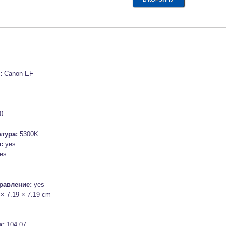
 :
Canon EF
0
атура:
5300K
ы:
yes
es
равление:
yes
 × 7.19 × 7.19 cm
к:
104.07