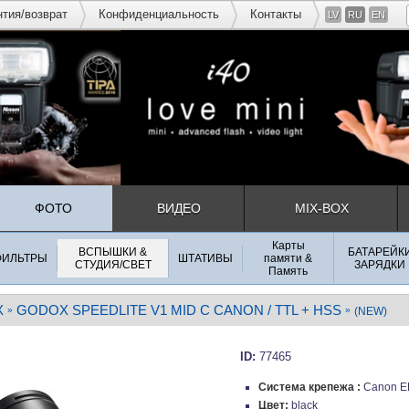
нтия/возврат
Конфиденциальность
Контакты
LV
RU
EN
ФОТО
ВИДЕО
MIX-BOX
Карты
ВСПЫШКИ &
БАТАРЕЙК
ФИЛЬТРЫ
ШТАТИВЫ
памяти &
СТУДИЯ/СВЕТ
ЗАРЯДКИ
Память
X
GODOX SPEEDLITE V1 MID C CANON / TTL + HSS
»
»
(NEW)
ID:
77465
Система крепежа :
Canon E
Цвет:
black