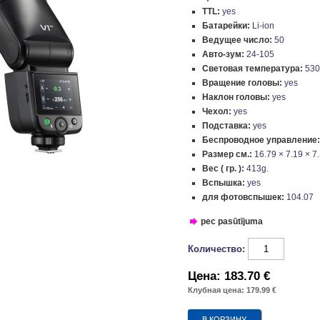
TTL:
yes
Батарейки:
Li-ion
Ведущее число:
50
Авто-зум:
24-105
Световая температура:
53
Вращение головы:
yes
Наклон головы:
yes
Чехол:
yes
Подставка:
yes
Беспроводное управление
Размер см.:
16.79 × 7.19 × 7
Вес ( гр. ):
413g.
Вспышка:
yes
для фотовспышек:
104.07
pec pasūtījuma
Количество:
Цена:
183.70 €
Клубная цена: 179.99 €