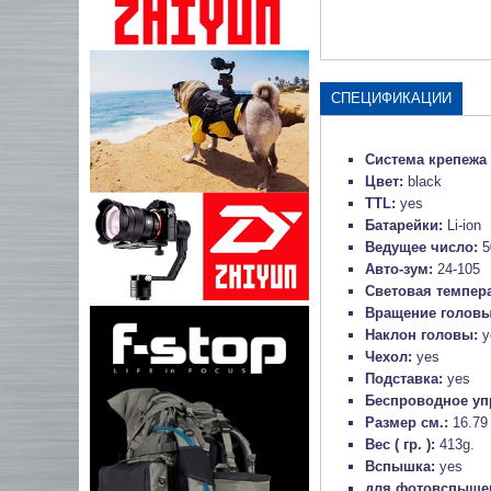
СПЕЦИФИКАЦИИ
Система крепежа
Цвет:
black
TTL:
yes
Батарейки:
Li-ion
Ведущее число:
5
Авто-зум:
24-105
Световая темпер
Вращение голов
Наклон головы:
y
Чехол:
yes
Подставка:
yes
Беспроводное уп
Размер см.:
16.79
Вес ( гр. ):
413g.
Вспышка:
yes
для фотовспыше