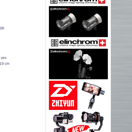
00K
:
yes
.19 cm