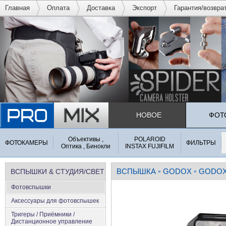
Главная
Оплата
Доставка
Экспорт
Гарантия/возвра
НОВОЕ
ФОТ
Объективы ,
POLAROID
ФОТОКАМЕРЫ
ФИЛЬТРЫ
Оптика , Бинокли
INSTAX FUJIFILM
ВСПЫШКА
GODOX
GODOX
ВСПЫШКИ & СТУДИЯ/СВЕТ
»
»
Фотовспышки
Аксеcсуары для фотовспышек
Тригеры / Приёмники /
Дистанционное управление