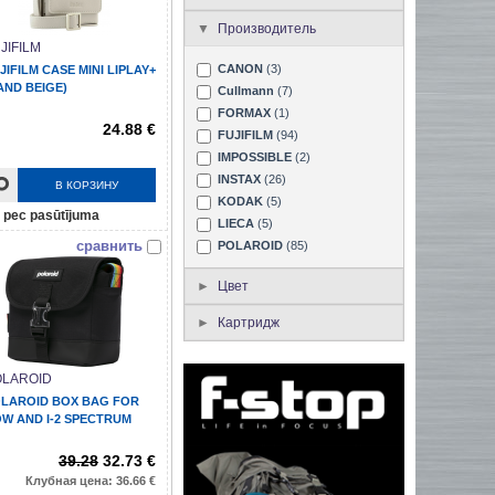
Производитель
JIFILM
CANON
(3)
JIFILM CASE MINI LIPLAY+
AND BEIGE)
Cullmann
(7)
FORMAX
(1)
24.88 €
FUJIFILM
(94)
IMPOSSIBLE
(2)
INSTAX
(26)
В КОРЗИНУ
KODAK
(5)
pec pasūtījuma
LIECA
(5)
сравнить
POLAROID
(85)
Цвет
Картридж
OLAROID
LAROID BOX BAG FOR
W AND I-2 SPECTRUM
39.28
32.73 €
Клубная цена: 36.66 €