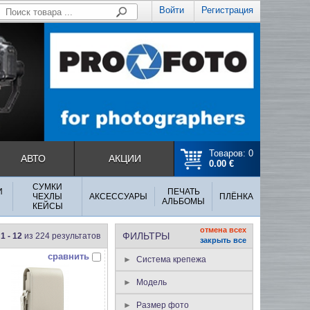
Войти
Регистрация
Товаров: 0
АВТО
АКЦИИ
0.00 €
СУМКИ
И
ПЕЧАТЬ
ЧЕХЛЫ
АКСЕССУАРЫ
ПЛЁНКА
АЛЬБОМЫ
КЕЙСЫ
отмена всех
ФИЛЬТРЫ
1 - 12
из 224 результатов
закрыть все
сравнить
Система крепежа
Модель
Размер фото