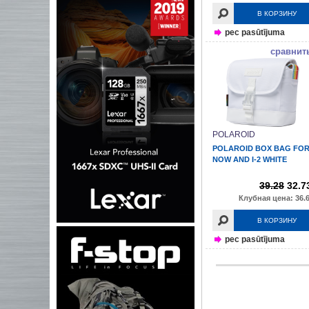
В КОРЗИНУ
pec pasūtījuma
сравнит
POLAROID
POLAROID BOX BAG FO
NOW AND I-2 WHITE
39.28
32.7
Клубная цена: 36.6
В КОРЗИНУ
pec pasūtījuma