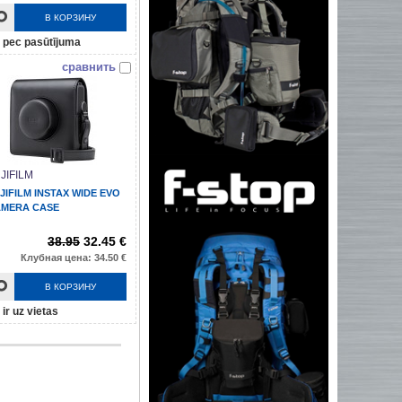
В КОРЗИНУ
pec pasūtījuma
сравнить
JIFILM
JIFILM INSTAX WIDE EVO
MERA CASE
38.95
32.45 €
Клубная цена: 34.50 €
В КОРЗИНУ
ir uz vietas