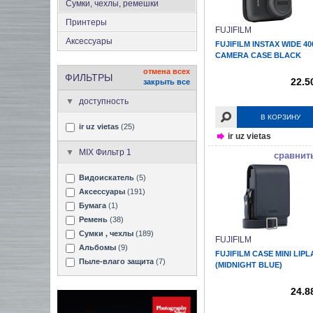
Сумки, чехлы, ремешки
Принтеры
FUJIFILM
Аксеcсуары
FUJIFILM INSTAX WIDE 40
CAMERA CASE BLACK
отмена всех
ФИЛЬТРЫ
22.5
закрыть все
доступность
В КОРЗИНУ
ir uz vietas
(25)
ir uz vietas
MIX Фильтр 1
сравнит
Видоискатель
(5)
Аксессуары
(191)
Бумага
(1)
Ремень
(38)
Сумки , чехлы
(189)
FUJIFILM
Альбомы
(9)
FUJIFILM CASE MINI LIPL
Пыле-влаго защита
(7)
(MIDNIGHT BLUE)
24.8