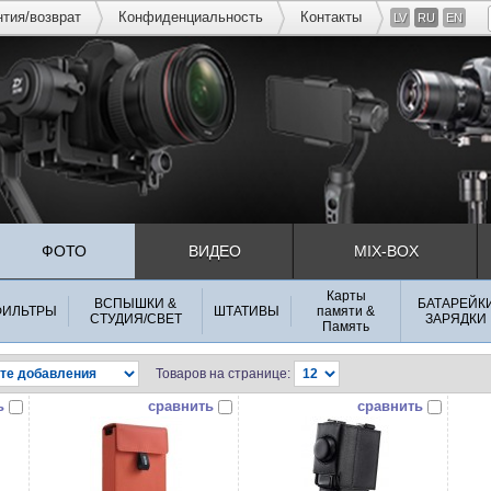
нтия/возврат
Конфиденциальность
Контакты
LV
RU
EN
ФОТО
ВИДЕО
MIX-BOX
Карты
ВСПЫШКИ &
БАТАРЕЙК
ФИЛЬТРЫ
ШТАТИВЫ
памяти &
СТУДИЯ/СВЕТ
ЗАРЯДКИ
Память
Товаров на странице:
ь
сравнить
сравнить