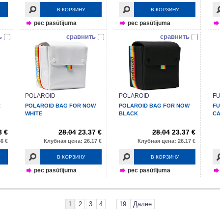
В КОРЗИНУ
В КОРЗИНУ
pec pasūtījuma
pec pasūtījuma
ь
сравнить
сравнить
POLAROID
POLAROID
FU
R
POLAROID BAG FOR NOW
POLAROID BAG FOR NOW
FU
WHITE
BLACK
CA
3 €
28.04
23.37 €
28.04
23.37 €
6 €
Клубная цена: 26.17 €
Клубная цена: 26.17 €
В КОРЗИНУ
В КОРЗИНУ
pec pasūtījuma
pec pasūtījuma
1
2
3
4
...
19
Далее