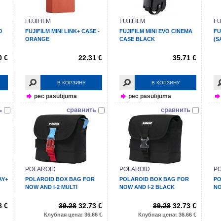
FUJIFILM
FUJIFILM
FU
0
FUJIFILM MINI LINK+ CASE -
FUJIFILM MINI EVO CINEMA
FU
ORANGE
CASE BLACK
(S
0 €
22.31 €
35.71 €
В КОРЗИНУ
В КОРЗИНУ
pec pasūtījuma
pec pasūtījuma
ь
сравнить
сравнить
POLAROID
POLAROID
P
AY+
POLAROID BOX BAG FOR
POLAROID BOX BAG FOR
PO
NOW AND I-2 MULTI
NOW AND I-2 BLACK
NO
8 €
39.28
32.73 €
39.28
32.73 €
Клубная цена: 36.66 €
Клубная цена: 36.66 €