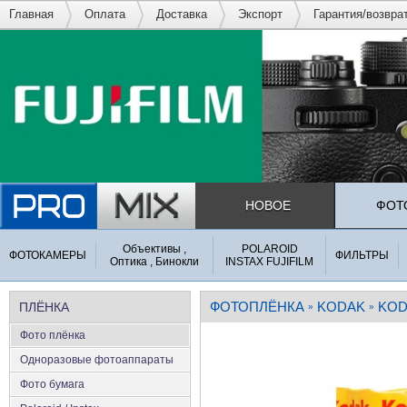
Главная
Оплата
Доставка
Экспорт
Гарантия/возвра
НОВОЕ
ФОТ
Объективы ,
POLAROID
ФОТОКАМЕРЫ
ФИЛЬТРЫ
Оптика , Бинокли
INSTAX FUJIFILM
ФОТОПЛЁНКА
KODAK
KOD
ПЛЁНКА
»
»
Фото плёнка
Одноразовые фотоаппараты
Фото бумага