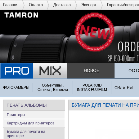
Главная
Оплата
Доставка
Экспорт
Гарантия/возвра
НОВОЕ
ФОТ
Объективы ,
POLAROID
ФОТОКАМЕРЫ
ФИЛЬТРЫ
Оптика , Бинокли
INSTAX FUJIFILM
БУМАГА ДЛЯ ПЕЧАТИ НА ПР
ПЕЧАТЬ АЛЬБОМЫ
Принтеры
Картриджы для принтеров
Бумага для печати на
принтере