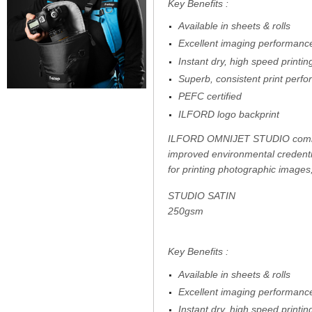
Key Benefits :
Available in sheets & rolls
Excellent imaging performan
Instant dry, high speed printin
Superb, consistent print perf
PEFC certified
ILFORD logo backprint
ILFORD OMNIJET STUDIO combine
improved environmental credential
for printing photographic images
STUDIO SATIN
250gsm
Key Benefits :
Available in sheets & rolls
Excellent imaging performan
Instant dry, high speed printin