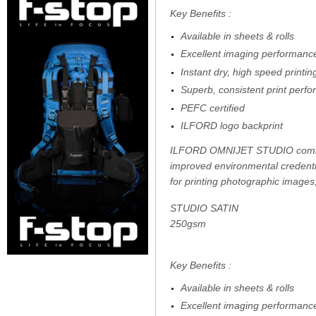
Key Benefits :
Available in sheets & rolls
Excellent imaging performan
Instant dry, high speed printin
Superb, consistent print perf
PEFC certified
ILFORD logo backprint
ILFORD OMNIJET STUDIO combine
improved environmental credential
for printing photographic images
STUDIO SATIN
250gsm
Key Benefits :
Available in sheets & rolls
Excellent imaging performan