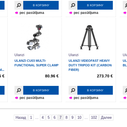
В КОРЗИНУ
В КОРЗИНУ
pec pasūtījuma
pec pasūtījuma
Ulanzi
Ulanzi
Ul
ULANZI CU03 MULTI-
ULANZI VIDEOFAST HEAVY
UL
FUNCTIONAL SUPER CLAMP
DUTY TRIPOD KIT (CARBON
B
...
FIBER)
6 €
80.96 €
273.70 €
В КОРЗИНУ
В КОРЗИНУ
pec pasūtījuma
pec pasūtījuma
Назад
1
...
4
5
6
7
8
9
10
...
102
Далее