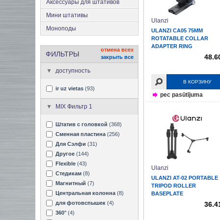
Аксеcсуары для штативов
Мини штативы
Ulanzi
Моноподы
ULANZI CA05 75MM
ROTATABLE COLLAR
ADAPTER RING
отмена всех
ФИЛЬТРЫ
48.6
закрыть все
доступность
В КОРЗИНУ
ir uz vietas
(93)
pec pasūtījuma
MIX Фильтр 1
Штатив с головкой
(368)
Сменная пластина
(256)
Для Сэлфи
(31)
Другое
(144)
Flexible
(43)
Ulanzi
Стедикам
(8)
ULANZI AT-02 PORTABLE
Магнитный
(7)
TRIPOD ROLLER
Центральная колонна
(8)
BASEPLATE
для фотовспышек
(4)
36.4
360°
(4)