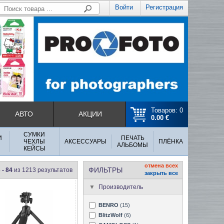
Войти
Регистрация
Товаров: 0
АВТО
АКЦИИ
0.00 €
СУМКИ
И
ПЕЧАТЬ
ЧЕХЛЫ
АКСЕССУАРЫ
ПЛЁНКА
АЛЬБОМЫ
КЕЙСЫ
отмена всех
ФИЛЬТРЫ
 - 84
из 1213 результатов
закрыть все
Производитель
BENRO
(15)
BlitzWolf
(6)