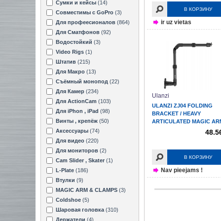
Сумки и кейсы
(14)
В КОРЗИНУ
Совместимы с GoPro
(3)
ir uz vietas
Для профеесионалов
(864)
Для Сматфонов
(92)
Водостойкий
(3)
Video Rigs
(1)
Штатив
(215)
Для Макро
(13)
Съёмный монопод
(22)
Для Камер
(234)
Ulanzi
Для ActionCam
(103)
ULANZI ZJ04 FOLDING
Для iPhon , iPad
(98)
BRACKET / HEAVY
Винты , крепёж
(50)
ARTICULATED MAGIC ARM
Аксессуары
(74)
48.5
Для видео
(220)
Для мониторов
(2)
В КОРЗИНУ
Cam Slider , Skater
(1)
Nav pieejams !
L-Plate
(186)
Втулки
(9)
MAGIC ARM & CLAMPS
(3)
Coldshoe
(5)
Шаровая головка
(310)
Держатели
(4)