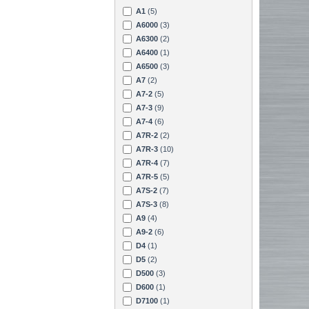
A1
(5)
A6000
(3)
A6300
(2)
A6400
(1)
A6500
(3)
A7
(2)
A7-2
(5)
A7-3
(9)
A7-4
(6)
A7R-2
(2)
A7R-3
(10)
A7R-4
(7)
A7R-5
(5)
A7S-2
(7)
A7S-3
(8)
A9
(4)
A9-2
(6)
D4
(1)
D5
(2)
D500
(3)
D600
(1)
D7100
(1)