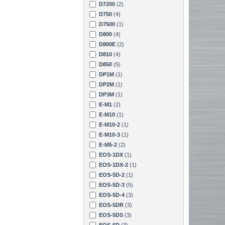
D7200
(2)
D750
(4)
D7500
(1)
D800
(4)
D800E
(2)
D810
(4)
D850
(5)
DP1M
(1)
DP2M
(1)
DP3M
(1)
E-M1
(2)
E-M10
(1)
E-M10-2
(1)
E-M10-3
(1)
E-M5-2
(2)
EOS-1DX
(1)
EOS-1DX-2
(1)
EOS-5D-2
(1)
EOS-5D-3
(5)
EOS-5D-4
(3)
EOS-5DR
(3)
EOS-5DS
(3)
EOS-6D
(3)