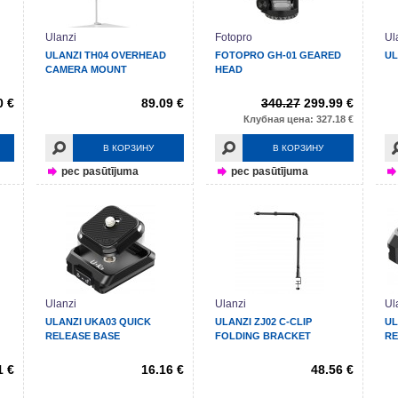
Ulanzi
Fotopro
Ul
ULANZI TH04 OVERHEAD
FOTOPRO GH-01 GEARED
UL
CAMERA MOUNT
HEAD
0 €
89.09 €
340.27
299.99 €
Клубная цена: 327.18 €
В КОРЗИНУ
В КОРЗИНУ
pec pasūtījuma
pec pasūtījuma
Ulanzi
Ulanzi
Ul
ULANZI UKA03 QUICK
ULANZI ZJ02 C-CLIP
UL
RELEASE BASE
FOLDING BRACKET
RE
1 €
16.16 €
48.56 €