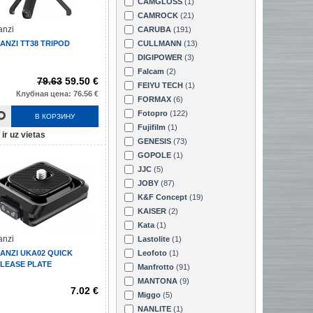
CAMGLOSS
(1)
CAMROCK
(21)
anzi
CARUBA
(191)
ANZI TT38 TRIPOD
CULLMANN
(13)
DIGIPOWER
(3)
Falcam
(2)
79.63
59.50 €
FEIYU TECH
(1)
Клубная цена: 76.56 €
FORMAX
(6)
Fotopro
(122)
В КОРЗИНУ
Fujifilm
(1)
ir uz vietas
GENESIS
(73)
GOPOLE
(1)
JJC
(5)
JOBY
(87)
K&F Concept
(19)
KAISER
(2)
Kata
(1)
anzi
Lastolite
(1)
ANZI UKA02 QUICK
Leofoto
(1)
LEASE PLATE
Manfrotto
(91)
MANTONA
(9)
7.02 €
Miggo
(5)
NANLITE
(1)