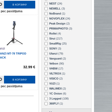
NEST
(24)
В КОРЗИНУ
NEWELL
(3)
pec pasūtījuma
NoBrand
(1)
NOVOFLEX
(24)
Peak Design
(2)
PRIMAPHOTO
(3)
Rollei
(4)
Sirui
(217)
SmallRig
(25)
anzi
SONY
(3)
ANZI MT-78 TRIPOD
Ulanzi
(79)
LACK
Vanguard
(2)
Velbon
(90)
32.99 €
VHBW
(17)
VILTROX
(1)
VISICO
(2)
В КОРЗИНУ
VUZI
(1)
pec pasūtījuma
WALIMEX
(2)
YC Onion
(6)
3 Legged
(108)
360FLY
(1)