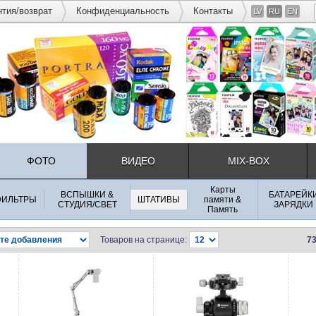
нтия/возврат
Конфиденциальность
Контакты
LV
RU
EN
ФОТО
ВИДЕО
MIX-BOX
Карты
ВСПЫШКИ &
БАТАРЕЙК
ФИЛЬТРЫ
ШТАТИВЫ
памяти &
СТУДИЯ/СВЕТ
ЗАРЯДКИ
Память
Товаров на странице:
73