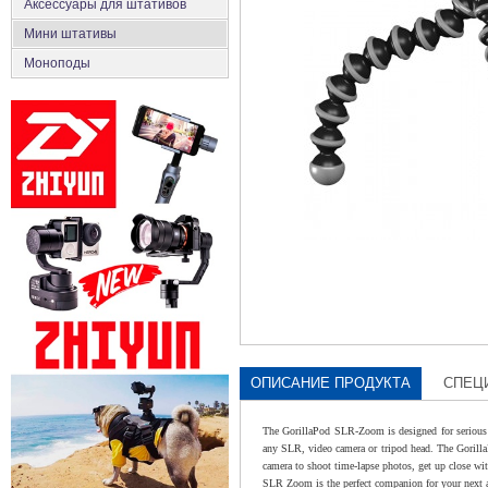
Аксеcсуары для штативов
Мини штативы
Моноподы
ОПИСАНИЕ ПРОДУКТА
СПЕЦ
The GorillaPod SLR-Zoom is designed for serious p
any SLR, video camera or tripod head. The Gorill
camera to shoot time-lapse photos, get up close wit
SLR Zoom is the perfect companion for your next a