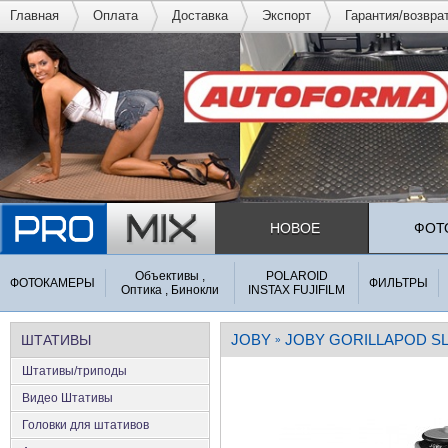
Главная
Оплата
Доставка
Экспорт
Гарантия/возвра
НОВОЕ
ФОТ
Объективы ,
POLAROID
ФОТОКАМЕРЫ
ФИЛЬТРЫ
Оптика , Бинокли
INSTAX FUJIFILM
JOBY
JOBY GORILLAPOD S
ШТАТИВЫ
»
Штативы/триподы
Видео Штативы
Головки для штативов