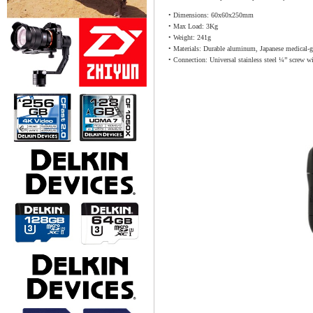
• Dimensions: 60x60x250mm
• Max Load: 3Kg
• Weight: 241g
• Materials: Durable aluminum, Japanese medical-g
• Connection: Universal stainless steel ¼” screw wi