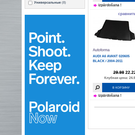
Универсальные
(8)
izpārdošana !
сравнит
Autoforma
AUDI A6 AVANT 020605
BLACK / 2004-2011
29.98
22.2
Клубная цена: 24.9
В КОРЗИНУ
izpārdošana !