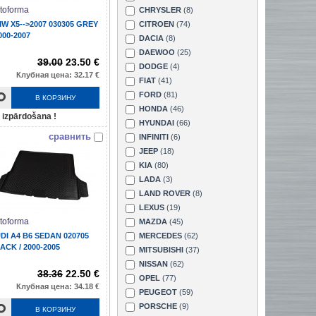
toforma
CHRYSLER
(8)
W X5-->2007 030305 GREY
CITROEN
(74)
2000-2007
DACIA
(8)
DAEWOO
(25)
39.00
23.50 €
DODGE
(4)
Клубная цена: 32.17 €
FIAT
(41)
FORD
(81)
В КОРЗИНУ
HONDA
(46)
izpārdošana !
HYUNDAI
(66)
сравнить
INFINITI
(6)
JEEP
(18)
KIA
(80)
LADA
(3)
LAND ROVER
(8)
LEXUS
(19)
toforma
MAZDA
(45)
DI A4 B6 SEDAN 020705
MERCEDES
(62)
ACK / 2000-2005
MITSUBISHI
(37)
NISSAN
(62)
38.36
22.50 €
OPEL
(77)
Клубная цена: 34.18 €
PEUGEOT
(59)
PORSCHE
(9)
В КОРЗИНУ