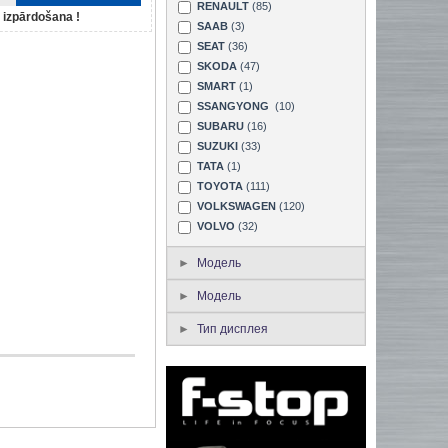
RENAULT
(85)
izpārdošana !
SAAB
(3)
SEAT
(36)
SKODA
(47)
SMART
(1)
SSANGYONG
(10)
SUBARU
(16)
SUZUKI
(33)
TATA
(1)
TOYOTA
(111)
VOLKSWAGEN
(120)
VOLVO
(32)
Модель
Модель
Тип дисплея