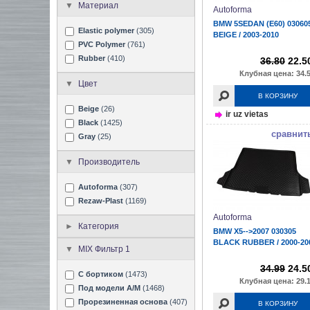
Материал
Autoforma
BMW 5SEDAN (E60) 03060
Elastic polymer
(305)
BEIGE / 2003-2010
PVC Polymer
(761)
Rubber
(410)
36.80
22.5
Клубная цена: 34.5
Цвет
В КОРЗИНУ
Beige
(26)
ir uz vietas
Black
(1425)
сравнит
Gray
(25)
Производитель
Autoforma
(307)
Rezaw-Plast
(1169)
Autoforma
Категория
BMW X5-->2007 030305
BLACK RUBBER / 2000-20
MIX Фильтр 1
34.99
24.5
С бортиком
(1473)
Клубная цена: 29.1
Под модели А/М
(1468)
Прорезиненная основа
(407)
В КОРЗИНУ