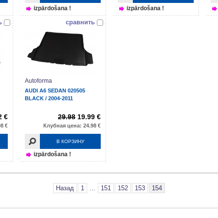
izpārdošana !
izpārdošana !
ь
сравнить
Autoforma
AUDI A6 SEDAN 020505
BLACK / 2004-2011
2 €
29.98
19.99 €
8 €
Клубная цена: 24.98 €
В КОРЗИНУ
izpārdošana !
Назад
1
...
151
152
153
154