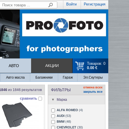
Войти
Регистрация
Товаров: 0
АВТО
АКЦИИ
0.00 €
Авто масла
Багажники
Гараж
Эл.Скутеры
отмена всех
ФИЛЬТРЫ
 1846
из 1846 результатов
закрыть все
сравнить
Марка
ALFA ROMEO
(4)
AUDI
(53)
BMW
(48)
CHEVROLET
(30)