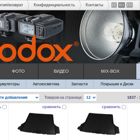
нтия/возврат
Конфиденциальность
Контакты
LV
RU
EN
ФОТО
ВИДЕО
MIX-BOX
кумуляторы
Автокосметика
Запчасти
Покрышки и Диски
Товаров на странице:
1837 -
ь
сравнить
сравнить