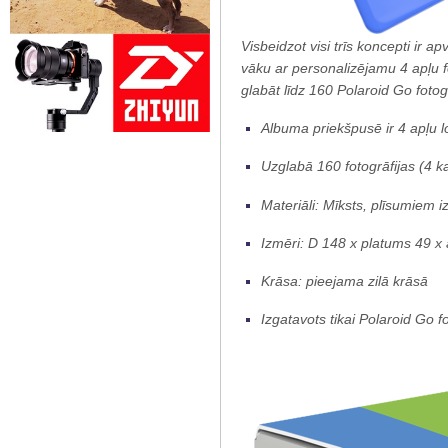
Visbeidzot visi trīs koncepti ir 
vāku ar personalizējamu 4 apļu fo
glabāt līdz 160 Polaroid Go fotog
Albuma priekšpusē ir 4 apļu l
Uzglabā 160 fotogrāfijas (4 ka
Materiāli: Mīksts, plīsumiem 
Izmēri: D 148 x platums 49 
Krāsa: pieejama zilā krāsā
Izgatavots tikai Polaroid Go f