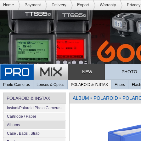
Home
Payment
Delivery
Export
Warranty
Privacy
NEW
PHOTO
Photo Cameras
Lenses & Optics
POLAROID & INSTAX
Filters
Flash
ALBUM
POLAROID
POLARO
POLAROID & INSTAX
»
»
Instant/Polaroid Photo Cameras
Cartridge / Paper
Albums
Case , Bags , Strap