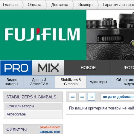
Главная
Оплата
Доставка
Экспорт
Гарантия/возвра
НОВОЕ
ФОТ
Видео
Дроны &
Stabilizers &
Объективы
Адаптеры
камеры
ActionCAM
Gimbals
видео
STABILIZERS & GIMBALS
Стабилизаторы
По вашим критериям товары не на
Аксеcсуары
отмена всех
ФИЛЬТРЫ
закрыть все