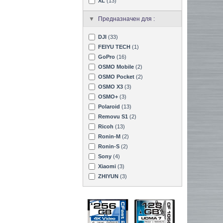
XL
(13)
Предназначен для :
DJI
(33)
FEIYU TECH
(1)
GoPro
(16)
OSMO Mobile
(2)
OSMO Pocket
(2)
OSMO X3
(3)
OSMO+
(3)
Polaroid
(13)
Removu S1
(2)
Ricoh
(13)
Ronin-M
(2)
Ronin-S
(2)
Sony
(4)
Xiaomi
(3)
ZHIYUN
(3)