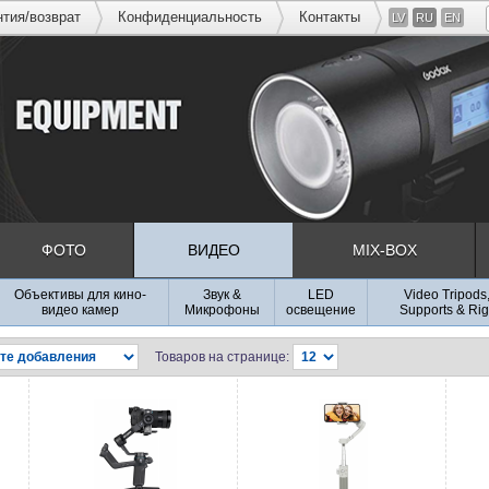
нтия/возврат
Конфиденциальность
Контакты
LV
RU
EN
ФОТО
ВИДЕО
MIX-BOX
Объективы для кино-
Звук &
LED
Video Tripods
видео камер
Микрофоны
освещение
Supports & Rig
Товаров на странице: