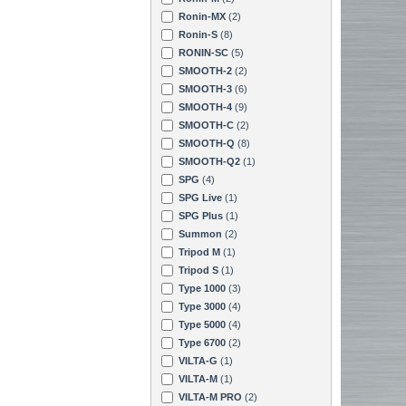
Ronin-MX
(2)
Ronin-S
(8)
RONIN-SC
(5)
SMOOTH-2
(2)
SMOOTH-3
(6)
SMOOTH-4
(9)
SMOOTH-C
(2)
SMOOTH-Q
(8)
SMOOTH-Q2
(1)
SPG
(4)
SPG Live
(1)
SPG Plus
(1)
Summon
(2)
Tripod M
(1)
Tripod S
(1)
Type 1000
(3)
Type 3000
(4)
Type 5000
(4)
Type 6700
(2)
VILTA-G
(1)
VILTA-M
(1)
VILTA-M PRO
(2)