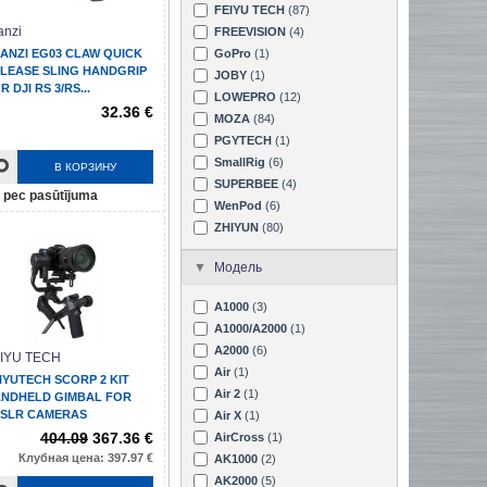
FEIYU TECH
(87)
anzi
FREEVISION
(4)
ANZI EG03 CLAW QUICK
GoPro
(1)
LEASE SLING HANDGRIP
JOBY
(1)
R DJI RS 3/RS...
LOWEPRO
(12)
32.36 €
MOZA
(84)
PGYTECH
(1)
SmallRig
(6)
В КОРЗИНУ
SUPERBEE
(4)
pec pasūtījuma
WenPod
(6)
ZHIYUN
(80)
Модель
A1000
(3)
A1000/A2000
(1)
A2000
(6)
IYU TECH
Air
(1)
IYUTECH SCORP 2 KIT
Air 2
(1)
NDHELD GIMBAL FOR
SLR CAMERAS
Air X
(1)
404.09
367.36 €
AirCross
(1)
Клубная цена: 397.97 €
AK1000
(2)
AK2000
(5)