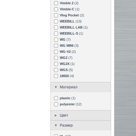
Vimble 2
(2)
Vimble-C
(1)
Vlog Pocket
(2)
WEEBILL
(13)
WEEBILL LAB
(1)
WEEBILL-S
(1)
WG
(7)
WG MINI
(3)
WG-V2
(2)
WG2
(7)
WG2X
(1)
WGS
(5)
18650
(4)
Материал
plastic
(1)
polyester
(12)
Цвет
Размер