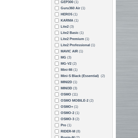
GEP300
(1)
Guru360 Air
(1)
HERO5
(1)
KARMA
(1)
Lite2
(3)
Lite2 Basic
(1)
Lite2 Premium
(1)
Lite2 Professional
(1)
MAVIC AIR
(1)
MG
(3)
MG-V2
(2)
Mini-Mi
(1)
Mini-S Black (Essential)
(2)
MINI2D
(1)
MINI3D
(3)
OSMO
(11)
OSMO MOBILE-2
(2)
OSMO+
(1)
OSMO-2
(1)
OSMO-3
(2)
Pro
(1)
RIDER-M
(8)
Ronin-M
(2)