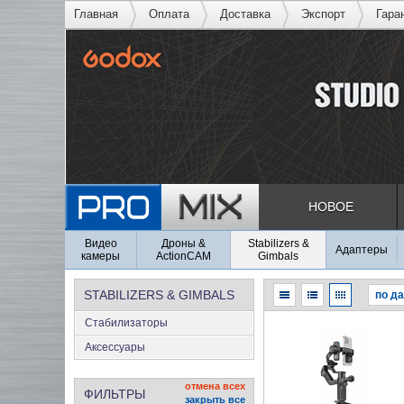
Главная
Оплата
Доставка
Экспорт
Гара
НОВОЕ
Видео
Дроны &
Stabilizers &
Адаптеры
камеры
ActionCAM
Gimbals
STABILIZERS & GIMBALS
Стабилизаторы
Аксеcсуары
отмена всех
ФИЛЬТРЫ
закрыть все