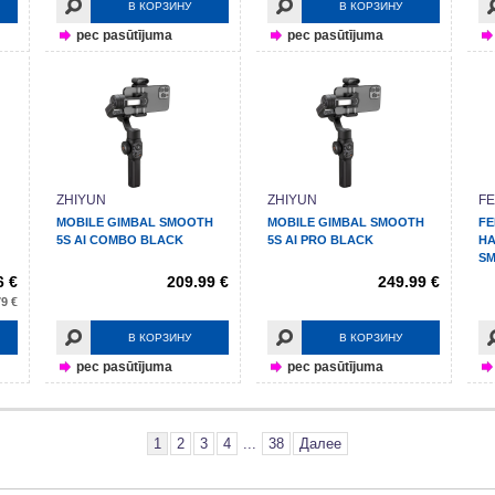
В КОРЗИНУ
В КОРЗИНУ
pec pasūtījuma
pec pasūtījuma
ZHIYUN
ZHIYUN
FE
MOBILE GIMBAL SMOOTH
MOBILE GIMBAL SMOOTH
FE
5S AI COMBO BLACK
5S AI PRO BLACK
HA
S
6 €
209.99 €
249.99 €
9 €
В КОРЗИНУ
В КОРЗИНУ
pec pasūtījuma
pec pasūtījuma
1
2
3
4
...
38
Далее