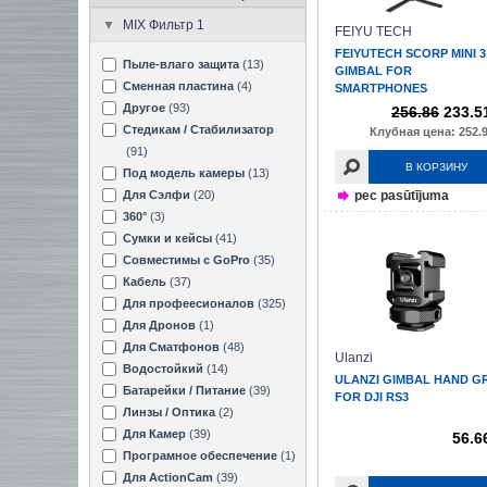
MIX Фильтр 1
FEIYU TECH
FEIYUTECH SCORP MINI 3
Пыле-влаго защита
(13)
GIMBAL FOR
Сменная пластина
(4)
SMARTPHONES
Другое
(93)
256.86
233.5
Стедикам / Стабилизатор
Клубная цена: 252.9
(91)
В КОРЗИНУ
Под модель камеры
(13)
Для Сэлфи
(20)
pec pasūtījuma
360°
(3)
Сумки и кейсы
(41)
Совместимы с GoPro
(35)
Кабель
(37)
Для профеесионалов
(325)
Для Дронов
(1)
Для Сматфонов
(48)
Ulanzi
Водостойкий
(14)
ULANZI GIMBAL HAND GR
Батарейки / Питание
(39)
FOR DJI RS3
Линзы / Оптика
(2)
Для Камер
(39)
56.6
Програмное обеспечение
(1)
Для ActionCam
(39)