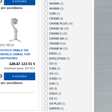
В КОРЗИНУ
AK4000
(2)
pec pasūtījuma
AK4500
(3)
C350
(1)
CRANE
(6)
CRANE PLUS
(14)
CRANE V2
(19)
CRANE-2
(25)
CRANE-2M
(1)
CRANE-3
(8)
IYU TECH
CRANE-M
(22)
IYUTECH VIMBLE 3SE
ESOX
(1)
NDHELD GIMBAL FOR
MARTPHONES
EVOLUTION
(7)
129.37
122.51 €
G3
(6)
Клубная цена: 127.41 €
G360
(3)
G4
(11)
В КОРЗИНУ
G4QD
(1)
pec pasūtījuma
G4S
(1)
G5
(8)
G5GS
(2)
G6
(5)
G6 PLUS
(1)
GEP070
(1)