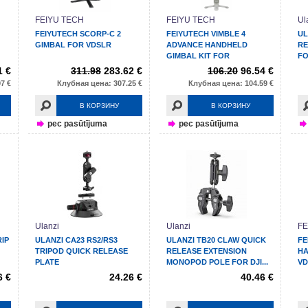
FEIYU TECH
FEIYU TECH
Ul
FEIYUTECH SCORP-C 2
FEIYUTECH VIMBLE 4
UL
GIMBAL FOR VDSLR
ADVANCE HANDHELD
RE
GIMBAL KIT FOR
FO
SMARTPHONES
1 €
311.98
283.62 €
106.20
96.54 €
7 €
Клубная цена: 307.25 €
Клубная цена: 104.59 €
В КОРЗИНУ
В КОРЗИНУ
pec pasūtījuma
pec pasūtījuma
Ulanzi
Ulanzi
FE
IP
ULANZI CA23 RS2/RS3
ULANZI TB20 CLAW QUICK
FE
TRIPOD QUICK RELEASE
RELEASE EXTENSION
HA
PLATE
MONOPOD POLE FOR DJI...
VD
6 €
24.26 €
40.46 €