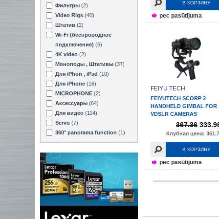
В КОРЗИНУ
Фильтры
(2)
Video Rigs
(40)
pec pasūtījuma
Штатив
(2)
Wi-Fi (беспроводное
подключение)
(6)
4K video
(2)
Моноподы , Штативы
(37)
Для iPhon , iPad
(10)
Для iPhone
(16)
FEIYU TECH
MICROPHONE
(2)
FEIYUTECH SCORP 2
Аксессуары
(64)
HANDHELD GIMBAL FOR
Для видео
(114)
VDSLR CAMERAS
Servo
(7)
367.36
333.9
360° panorama function
(1)
Клубная цена: 361.7
В КОРЗИНУ
pec pasūtījuma