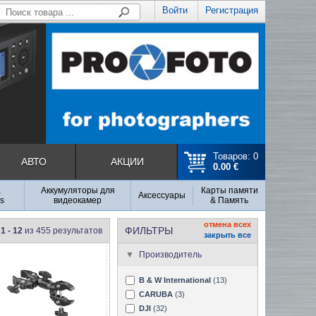
Войти
Регистрация
Товаров: 0
АВТО
АКЦИИ
0.00 €
,
Аккумуляторы для
Карты памяти
Аксесcуары
s
видеокамер
& Память
отмена всех
ФИЛЬТРЫ
1 - 12
из 455 результатов
закрыть все
Производитель
B & W International
(13)
CARUBA
(3)
DJI
(32)