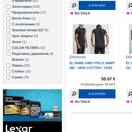
Отражатели
(91)
В КОРЗИНУ
Аксессуары
(114)
Предохранители
(17)
No Stock
Boom Arms
(1)
С колёсиками
(2)
Standard thread E27
(5)
Sync Adapter
(4)
Snoot
(1)
COLOR FILTERS
(10)
Подставки, держатели, S-
Elinchrom
Eli
Bracket
(1)
EL DARK GREY POLO SHIRT
EL 
Лампы
(52)
(M) - 100% COTTON / 72322
(S)
Стойки
(10)
Сумки
(25)
55.07 €
Клубная цена: 53.04 €
В КОРЗИНУ
No Stock