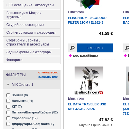
LED освещение , аксессуары
Elinchrom
Eli
Вспышки для Макро /
Круговые
ELINCHROM 10 COLOUR
ELI
FILTER 21CM / EL26243
BAG
Студийное освещение
Стойки , стенды и аксессуары
41.59 €
Софтбоксы , зонты ,
отражатели и аксессуары
В КОРЗИНУ
Задние фоны и аксессуары
pec pasūtījuma
Фонарики
отмена всех
ФИЛЬТРЫ
закрыть все
MIX Фильтр 1
Зонтик
(8)
Elinchrom
Eli
Вспышка
(24)
EL DATA TRAVELER USB
EL 
KIT
(7)
KEY 32GB / 72326
(XX
Питание/Батареи/Кабели
(82)
723
Управление
(17)
47.82 €
Диффузоры, Софтбоксы ,
Клубная цена: 46.05 €