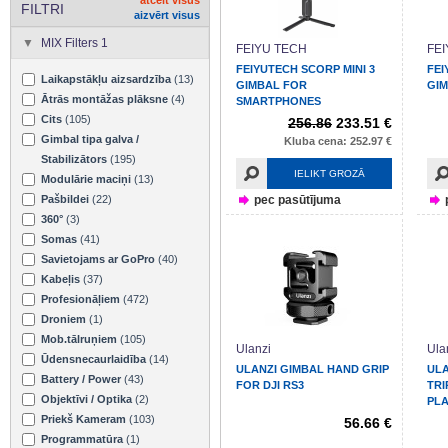
FILTRI
aizvērt visus
MIX Filters 1
FEIYU TECH
FE
FEIYUTECH SCORP MINI 3
FEI
Laikapstākļu aizsardzība
(13)
GIMBAL FOR
GIM
Ātrās montāžas plāksne
(4)
SMARTPHONES
Cits
(105)
256.86
233.51 €
Gimbal tipa galva /
Kluba cena: 252.97 €
Stabilizātors
(195)
IELIKT GROZĀ
Modulārie maciņi
(13)
Pašbildei
(22)
pec pasūtījuma
360°
(3)
Somas
(41)
Savietojams ar GoPro
(40)
Kabeļis
(37)
Profesionāļiem
(472)
Droniem
(1)
Mob.tālruņiem
(105)
Ulanzi
Ula
Ūdensnecaurlaidība
(14)
ULANZI GIMBAL HAND GRIP
ULA
Battery / Power
(43)
FOR DJI RS3
TRI
Objektīvi / Optika
(2)
PLA
Priekš Kameram
(103)
56.66 €
Programmatūra
(1)