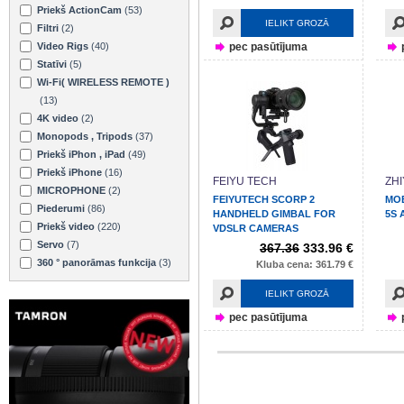
Priekš ActionCam
(53)
IELIKT GROZĀ
Filtri
(2)
Video Rigs
(40)
pec pasūtījuma
Statīvi
(5)
Wi-Fi( WIRELESS REMOTE )
(13)
4K video
(2)
Monopods , Tripods
(37)
Priekš iPhon , iPad
(49)
Priekš iPhone
(16)
FEIYU TECH
ZH
MICROPHONE
(2)
FEIYUTECH SCORP 2
MO
Piederumi
(86)
HANDHELD GIMBAL FOR
5S 
Priekš video
(220)
VDSLR CAMERAS
Servo
(7)
367.36
333.96 €
360 ° panorāmas funkcija
(3)
Kluba cena: 361.79 €
IELIKT GROZĀ
pec pasūtījuma