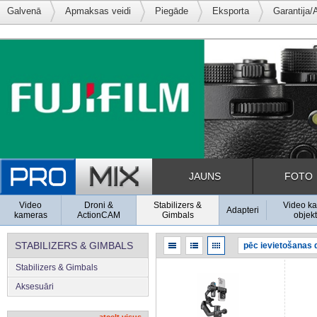
Galvenā
Apmaksas veidi
Piegāde
Eksporta
Garantija/
JAUNS
FOTO
Video
Droni &
Stabilizers &
Video k
Adapteri
kameras
ActionCAM
Gimbals
objekt
STABILIZERS & GIMBALS
Stabilizers & Gimbals
Aksesuāri
atcelt visus