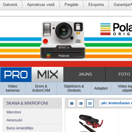
Galvenā
Apmaksas veidi
Piegāde
Eksporta
Garantija/
JAUNS
FOTO
Video
Droni &
Stabilizers &
Video k
Adapteri
kameras
ActionCAM
Gimbals
objekt
SKAŅA & MIKROFONI
Mikrofoni
Aksesuāri
Balss ierakstītājs