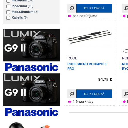
Mikrofons
(37)
Piederumi
(19)
IELIKT GROZĀ
Mob.tālruņiem
(8)
pec pasūtījuma
Kabelis
(6)
RODE
RO
RODE MICRO BOOMPOLE
ROD
PRO
RY
94.78 €
IELIKT GROZĀ
4-9 work day