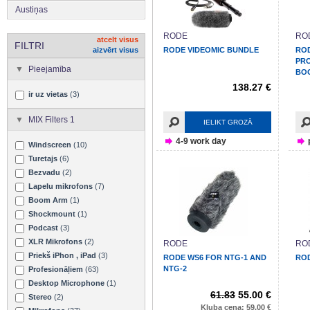
Austiņas
RODE
RO
atcelt visus
FILTRI
aizvērt visus
RODE VIDEOMIC BUNDLE
ROD
PRO
Pieejamība
BO
138.27 €
ir uz vietas
(3)
MIX Filters 1
IELIKT GROZĀ
4-9 work day
Windscreen
(10)
Turetajs
(6)
Bezvadu
(2)
Lapelu mikrofons
(7)
Boom Arm
(1)
Shockmount
(1)
Podcast
(3)
XLR Mikrofons
(2)
RODE
RO
Priekš iPhon , iPad
(3)
RODE WS6 FOR NTG-1 AND
RO
NTG-2
Profesionāļiem
(63)
Desktop Microphone
(1)
61.83
55.00 €
Stereo
(2)
Kluba cena: 59.00 €