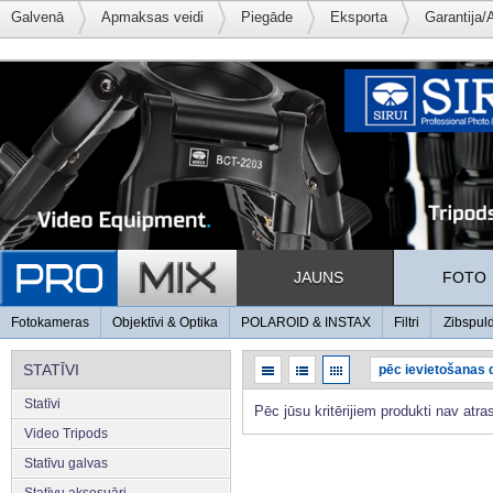
Galvenā
Apmaksas veidi
Piegāde
Eksporta
Garantija/
JAUNS
FOTO
Fotokameras
Objektīvi & Optika
POLAROID & INSTAX
Filtri
Zibspul
STATĪVI
Statīvi
Pēc jūsu kritērijiem produkti nav atras
Video Tripods
Statīvu galvas
Statīvu aksesuāri