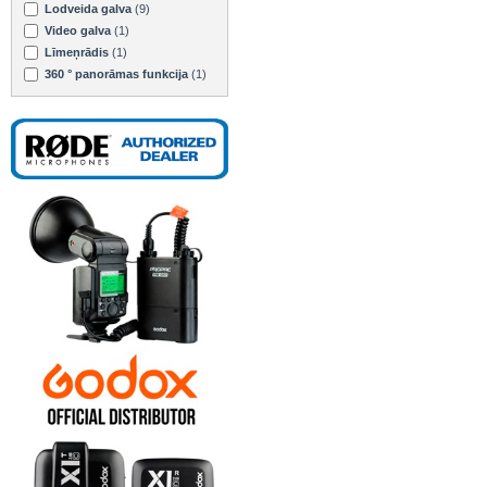
Lodveida galva
(9)
Video galva
(1)
Līmeņrādis
(1)
360 ° panorāmas funkcija
(1)