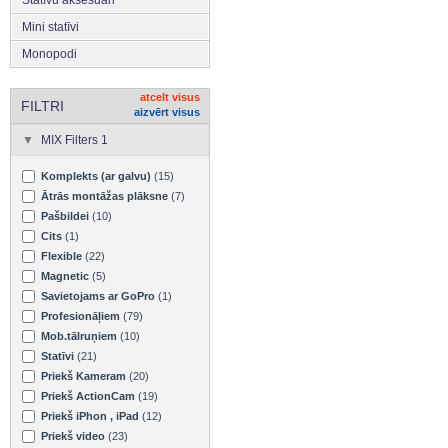
Mini statīvi
Monopodi
atcelt visus
FILTRI
aizvērt visus
MIX Filters 1
Komplekts (ar galvu)
(15)
Ātrās montāžas plāksne
(7)
Pašbildei
(10)
Cits
(1)
Flexible
(22)
Magnetic
(5)
Savietojams ar GoPro
(1)
Profesionāļiem
(79)
Mob.tālruņiem
(10)
Statīvi
(21)
Priekš Kameram
(20)
Priekš ActionCam
(19)
Priekš iPhon , iPad
(12)
Priekš video
(23)