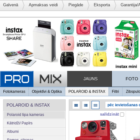
Galvenā
Apmaksas veidi
Piegāde
Eksporta
Garantija/
JAUNS
FOTO
Fotokameras
Objektīvi & Optika
POLAROID & INSTAX
Filtri
Zibspul
POLAROID & INSTAX
salīdzināt
Polaroid tipa kameras
Kātridži/ Papīrs
Albumi
Somas, siksnas