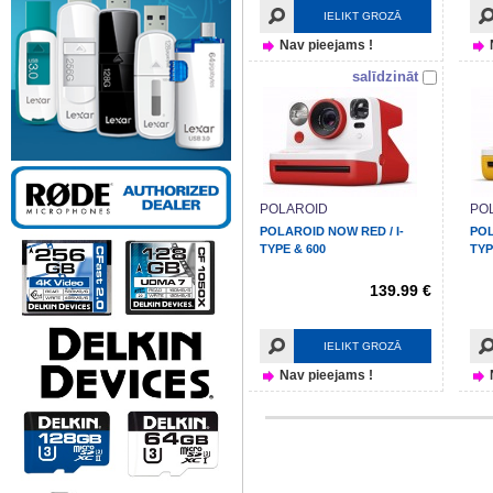
IELIKT GROZĀ
Nav pieejams !
salīdzināt
POLAROID
PO
POLAROID NOW RED / I-
POL
TYPE & 600
TYP
139.99 €
IELIKT GROZĀ
Nav pieejams !