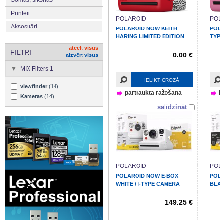
Printeri
POLAROID
PO
Aksesuāri
POLAROID NOW KEITH
POL
HARING LIMITED EDITION
TYP
atcelt visus
FILTRI
0.00 €
aizvērt visus
MIX Filters 1
IELIKT GROZĀ
viewfinder
(14)
partraukta ražošana
Kameras
(14)
salīdzināt
POLAROID
PO
POLAROID NOW E-BOX
PO
WHITE / I-TYPE CAMERA
BLA
149.25 €