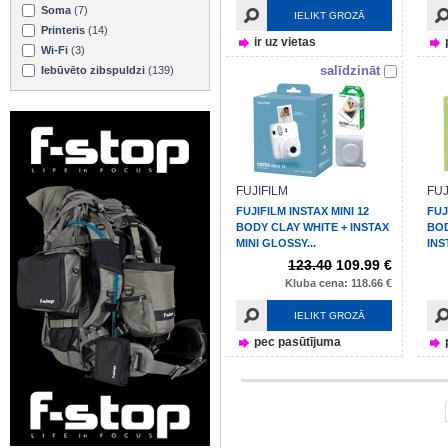
Soma
(7)
IELIKT GROZĀ
Printeris
(14)
ir uz vietas
Wi-Fi
(3)
salīdzināt
Iebūvēto zibspuldzi
(139)
FUJIFILM
FUJ
FUJIFILM INSTAX MINI 12
FUJ
BODY CLAY WHITE + INSTAX
BOD
MINI GLOSSY...
INS
123.40
109.99 €
Kluba cena: 118.66 €
IELIKT GROZĀ
pec pasūtījuma