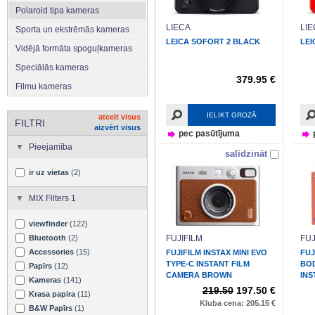
Polaroid tipa kameras
LIECA
LIE
Sporta un ekstrēmās kameras
LEICA SOFORT 2 BLACK
LEI
Vidējā formāta spoguļkameras
Speciālās kameras
379.95 €
Filmu kameras
IELIKT GROZĀ
atcelt visus
FILTRI
aizvērt visus
pec pasūtījuma
Pieejamība
salīdzināt
ir uz vietas
(2)
MIX Filters 1
viewfinder
(122)
Bluetooth
(2)
FUJIFILM
FUJ
Accessories
(15)
FUJIFILM INSTAX MINI EVO
FUJ
TYPE-C INSTANT FILM
BOD
Papīrs
(12)
CAMERA BROWN
INS
Kameras
(141)
219.50
197.50 €
Krasa papira
(11)
Kluba cena: 205.15 €
B&W Papīrs
(1)