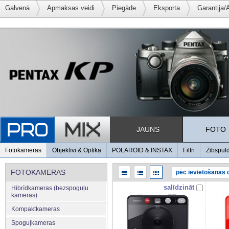
Galvenā
Apmaksas veidi
Piegāde
Eksporta
Garantija/
JAUNS
FOTO
Fotokameras
Objektīvi & Optika
POLAROID & INSTAX
Filtri
Zibspul
FOTOKAMERAS
salīdzināt
Hibrīdkameras (bezspoguļu
kameras)
Kompaktkameras
Spoguļkameras