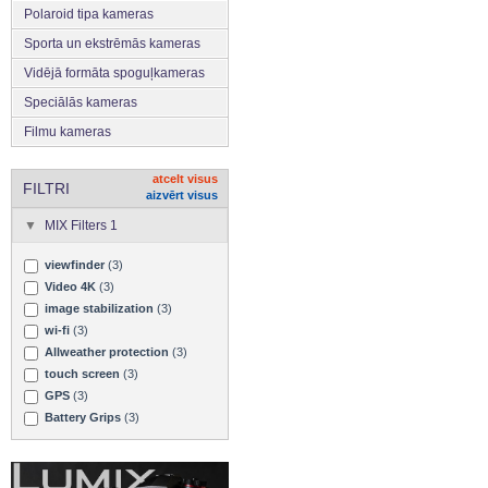
Polaroid tipa kameras
Sporta un ekstrēmās kameras
Vidējā formāta spoguļkameras
Speciālās kameras
Filmu kameras
atcelt visus
FILTRI
aizvērt visus
MIX Filters 1
viewfinder
(3)
Video 4K
(3)
image stabilization
(3)
wi-fi
(3)
Allweather protection
(3)
touch screen
(3)
GPS
(3)
Battery Grips
(3)