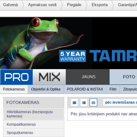
Galvenā
Apmaksas veidi
Piegāde
Eksporta
Garantija/
JAUNS
FOTO
Fotokameras
Objektīvi & Optika
POLAROID & INSTAX
Filtri
Zibspul
FOTOKAMERAS
Hibrīdkameras (bezspoguļu
Pēc jūsu kritērijiem produkti nav atras
kameras)
Kompaktkameras
Spoguļkameras