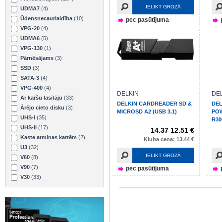
IELIKT GROZĀ
UDMA7
(4)
Ūdensnecaurlaidība
(10)
pec pasūtījuma
VPG-20
(4)
UDMA6
(5)
VPG-130
(1)
Pārnēsājams
(3)
SSD
(3)
SATA-3
(4)
VPG-400
(4)
DELKIN
DE
Ar karšu lasītāju
(33)
DELKIN CARDREADER SD &
DEL
Ārējo cieto disku
(3)
MICROSD A2 (USB 3.1)
POW
UHS-I
(35)
R30
UHS-II
(17)
14.37
12.51 €
Kaste atmiņas kartēm
(2)
Kluba cena: 13.44 €
U3
(32)
IELIKT GROZĀ
V60
(8)
V90
(7)
pec pasūtījuma
V30
(33)