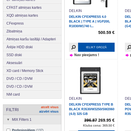
CFAST atmiņas kartes
DELKIN
DE
XQD atmiņas kartes
DELKIN CFEXPRESS 4.0
DEL
BLACK | TYPE A | VGP200,
BLA
CFexpress
R1830/W1740 I...
(G4
Zibatmiņa
500.59 €
Atmiņas karšu lasītāji / Adapteri
Ārējie HDD diski
IELIKT GROZĀ
SSD diski
Nav pieejams !
Aksesuāri
XD card / Memory Stick
DVD / CD / DVM
DVD / CD / DVM
NM card
DELKIN
DE
DELKIN CFEXPRESS TYPE B
DEL
atcelt visus
FILTRI
BLACK R3530/W3250/SW2060
PO
aizvērt visus
(4.0) 325 GB
R35
2TB
MIX Filters 1
396.87
269.95 €
Kluba cena: 369.50 €
Profesionāļiem
(137)