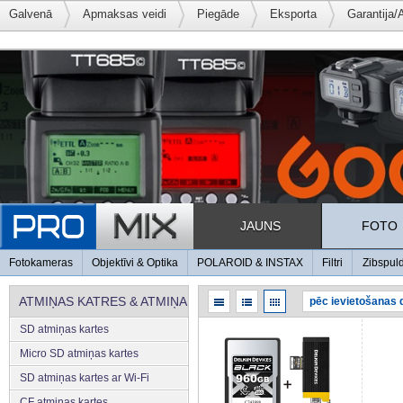
Galvenā
Apmaksas veidi
Piegāde
Eksporta
Garantija/
JAUNS
FOTO
Fotokameras
Objektīvi & Optika
POLAROID & INSTAX
Filtri
Zibspul
ATMIŅAS KATRES & ATMIŅA
SD atmiņas kartes
Micro SD atmiņas kartes
SD atmiņas kartes ar Wi-Fi
CF atmiņas kartes